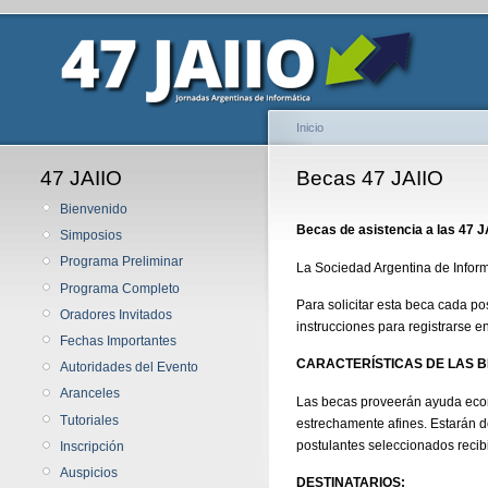
Inicio
47 JAIIO
Becas 47 JAIIO
Bienvenido
Becas de asistencia a las 47 
Simposios
Programa Preliminar
La Sociedad Argentina de Inform
Programa Completo
Para solicitar esta beca cada po
Oradores Invitados
instrucciones para registrarse e
Fechas Importantes
CARACTERÍSTICAS DE LAS 
Autoridades del Evento
Aranceles
Las becas proveerán ayuda econ
Tutoriales
estrechamente afines. Estarán d
postulantes seleccionados reci
Inscripción
Auspicios
DESTINATARIOS: