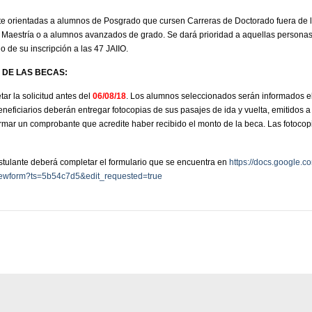
te orientadas a alumnos de Posgrado que cursen Carreras de Doctorado fuera de 
Maestría o a alumnos avanzados de grado. Se dará prioridad a aquellas personas 
o de su inscripción a las 47 JAIIO.
 DE LAS BECAS:
ar la solicitud antes del
06/08/18
. Los alumnos seleccionados serán informados el 1
beneficiarios deberán entregar fotocopias de sus pasajes de ida y vuelta, emitido
firmar un comprobante que acredite haber recibido el monto de la beca. Las fotoco
ostulante deberá completar el formulario que se encuentra en
https://docs.google
ewform?ts=5b54c7d5&edit_requested=true