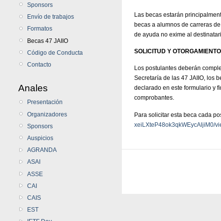
Sponsors
Las becas estarán principalmen
Envío de trabajos
becas a alumnos de carreras de 
Formatos
de ayuda no exime al destinatari
Becas 47 JAIIO
SOLICITUD Y OTORGAMIENTO
Código de Conducta
Contacto
Los postulantes deberán complet
Secretaría de las 47 JAIIO, los 
Anales
declarado en este formulario y 
comprobantes.
Presentación
Organizadores
Para solicitar esta beca cada p
xeiLXteP48ok3qkWEycAljiM0/vi
Sponsors
Auspicios
AGRANDA
ASAI
ASSE
CAI
CAIS
EST