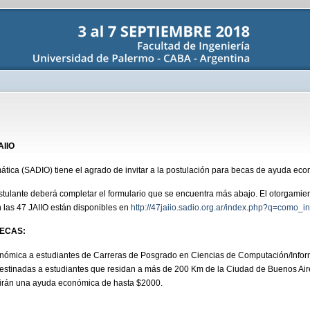
JAIIO
ática (SADIO) tiene el agrado de invitar a la postulación para becas de ayuda econ
stulante deberá completar el formulario que se encuentra más abajo. El otorgamient
n las 47 JAIIO están disponibles en
http://47jaiio.sadio.org.ar/index.php?q=como_in
BECAS:
ómica a estudiantes de Carreras de Posgrado en Ciencias de Computación/Informá
estinadas a estudiantes que residan a más de 200 Km de la Ciudad de Buenos Aires,
birán una ayuda económica de hasta $2000.