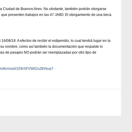
la Ciudad de Buenos Aires. No obstante, también podrán otorgarse
que presenten trabajos en las 47 JAIIO. El otorgamiento de una beca
6/08/18. A efectos de recibir el estipendio, lo cual tendrá lugar en la
s a su nombre, como así también la documentación que respalde lo
pias de pasajes NO podrán ser reemplazadas por otro tipo de
.com/forms/d/1EthSFVW02sZthNuq7-