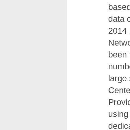
based
data 
2014 
Netwo
been 
numbe
large
Cente
Provid
using
dedic