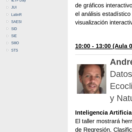
IETF Day
de gráficos interacti
JUI
el análisis estadísti
LatinR
visualización interact
SAESI
SID
SIE
SIIIO
10:00 - 13:00 (Aula 
STS
André
Datos
Ecocl
y Nat
Inteligencia Artific
El taller mostrará he
de Regresión, Clasific