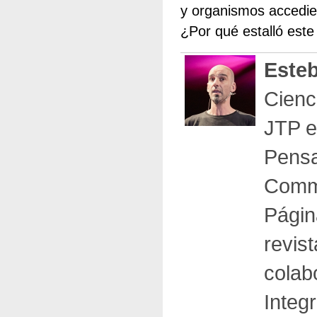
y organismos accedier
¿Por qué estalló este
Este
Cienc
JTP e
Pensa
Commu
Págin
revis
colab
Integ