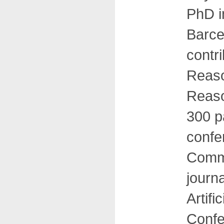
PhD i
Barcel
contr
Reaso
Reaso
300 p
confer
Commu
journ
Artif
Confe