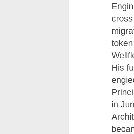
Engin
cross
migra
token
Wellf
His f
engie
Princ
in Ju
Archit
becam