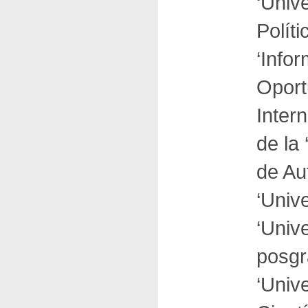
‘Univ
Polít
‘Info
Oport
Inter
de la
de Au
‘Univ
‘Univ
posgr
‘Univ