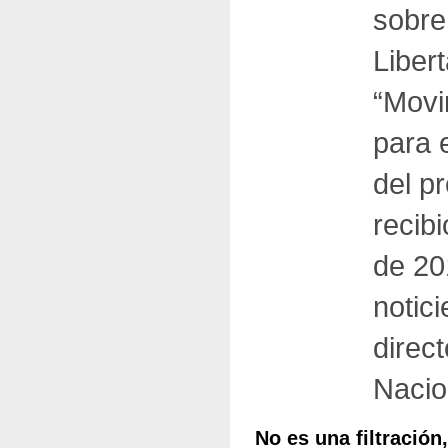
sobre 
Libert
“Movi
para 
del p
recib
de 20
notic
direc
Nacio
No es una filtració