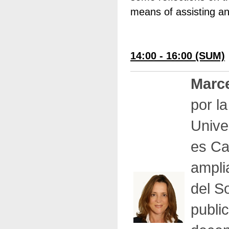
means of assisting a
14:00 - 16:00 (SUM)
Marc
por l
Unive
es Ca
ampli
del S
publi