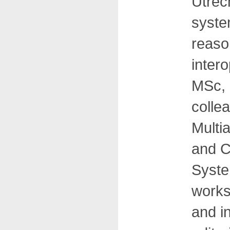
Utrec
syste
reaso
inter
MSc, 
colle
Multi
and C
Syste
works
and i