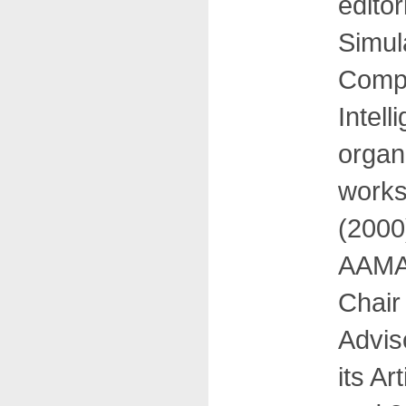
editor
Simula
Compu
Intel
organ
works
(2000
AAMAS
Chair
Advis
its A