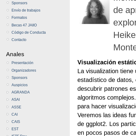
Sponsors
de ap
Envío de trabajos
Formatos
explo
Becas 47 JAIIO
Heike
Código de Conducta
Contacto
Monte
Anales
Visualización estáti
Presentación
La visualization tiene
Organizadores
Sponsors
estadístico de datos,
Auspicios
descubrir patrones e
AGRANDA
algoritmos complejos.
ASAI
para hacer visualizac
ASSE
Veremos las ideas fu
CAI
CAIS
de ggplot2. Los partic
EST
en pocos pasos de cal