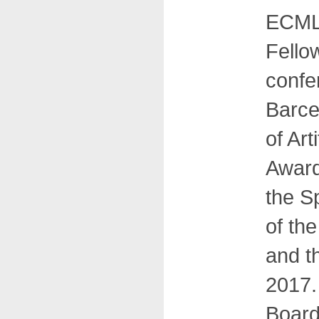
ECML’
Fellow
confe
Barce
of Ar
Award
the S
of the
and t
2017.
Board