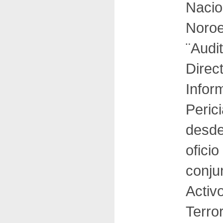
Nacio
Noroe
¨Audi
Direc
Infor
Peric
desde
oficio
conju
Activ
Terro