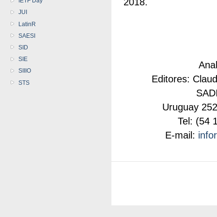
2018.
IETF Day
JUI
LatinR
SAESI
SID
SIE
Anal
SIIIO
Editores: Clau
STS
SADI
Uruguay 252
Tel: (54
E-mail:
info