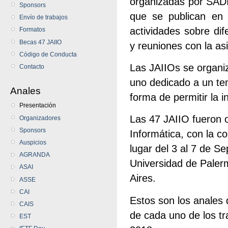
organizadas por SADI
Sponsors
que se publican en 
Envío de trabajos
actividades sobre dif
Formatos
Becas 47 JAIIO
y reuniones con la as
Código de Conducta
Las JAIIOs se organi
Contacto
uno dedicado a un tem
Anales
forma de permitir la i
Presentación
Las 47 JAIIO fueron 
Organizadores
Sponsors
Informática, con la c
Auspicios
lugar del 3 al 7 de S
AGRANDA
Universidad de Pale
ASAI
Aires.
ASSE
CAI
Estos son los anales 
CAIS
de cada uno de los tr
EST