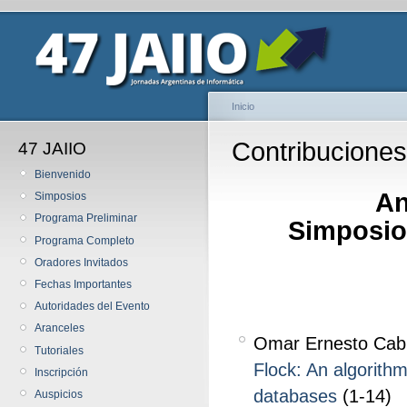
Inicio
Contribucion
47 JAIIO
Bienvenido
An
Simposios
Programa Preliminar
Simposio
Programa Completo
Oradores Invitados
Fechas Importantes
Autoridades del Evento
Aranceles
Omar Ernesto Cab
Tutoriales
Flock: An algorithm
Inscripción
databases
(1-14)
Auspicios