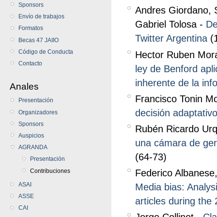
Sponsors
Andres Giordano, 
Envío de trabajos
Gabriel Tolosa -
De
Formatos
Twitter Argentina
(
Becas 47 JAIIO
Código de Conducta
Hector Ruben Moral
Contacto
ley de Benford apl
inherente de la in
Anales
Francisco Tonin M
Presentación
decisión adaptativo
Organizadores
Sponsors
Rubén Ricardo Urqu
Auspicios
una cámara de ger
AGRANDA
(64-73)
Presentación
Contribuciones
Federico Albanese
ASAI
Media bias: Analys
ASSE
articles during the
CAI