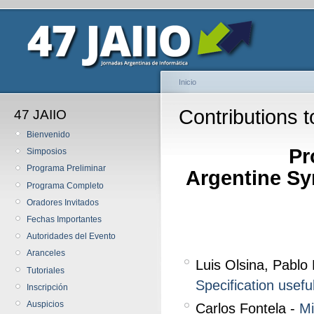
Inicio
Contributions 
47 JAIIO
Bienvenido
Pr
Simposios
Programa Preliminar
Argentine S
Programa Completo
Oradores Invitados
Fechas Importantes
Autoridades del Evento
Aranceles
Luis Olsina, Pablo
Tutoriales
Specification usef
Inscripción
Auspicios
Carlos Fontela -
Mi