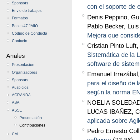
Sponsors
con el soporte de 
Envío de trabajos
Denis Peppino, Gu
Formatos
Pablo Becker, Luis
Becas 47 JAIIO
Código de Conducta
Mejora que conside
Contacto
Cristian Pinto Luf
Sistemática de la L
Anales
software de sistema
Presentación
Organizadores
Emanuel Irrazábal,
Sponsors
para el diseño de l
Auspicios
según la norma E
AGRANDA
NOELIA SOLEDAD
ASAI
ASSE
LUCAS IBAÑEZ, Ce
Presentación
aplicada sobre Agi
Contribuciones
Pedro Ernesto Coll
CAI