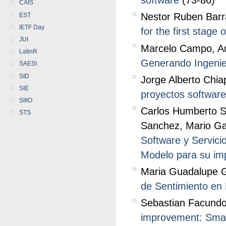
software
(73-86)
CAIS
Nestor Ruben Barra
EST
IETF Day
for the first stage 
JUI
Marcelo Campo, An
LatinR
Generando Ingenier
SAESI
SID
Jorge Alberto Chiap
SIE
proyectos software
SIIIO
Carlos Humberto Sa
STS
Sanchez, Mario Gab
Software y Servici
Modelo para su imp
Maria Guadalupe Gr
de Sentimiento en 
Sebastian Facundo
improvement: Small